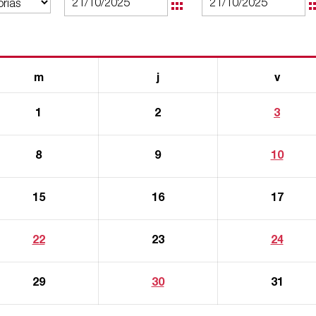
m
j
v
1
2
3
8
9
10
15
16
17
22
23
24
29
30
31