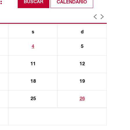
CALENDARIO
s
d
4
5
11
12
18
19
25
26