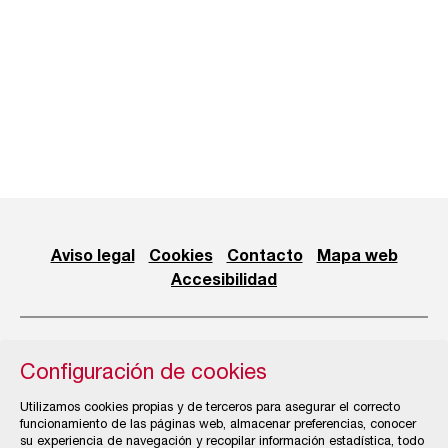
Aviso legal
Cookies
Contacto
Mapa web
Accesibilidad
Configuración de cookies
© Cámara Oficial de Comercio, Industria, Servicios y
Utilizamos cookies propias y de terceros para asegurar el correcto
Navegación de Gijón
funcionamiento de las páginas web, almacenar preferencias, conocer
su experiencia de navegación y recopilar información estadística, todo