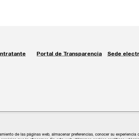
ontratante
Portal de Transparencia
Sede elect
cios y Navegación de Gijón
amiento de las páginas web, almacenar preferencias, conocer su experiencia de