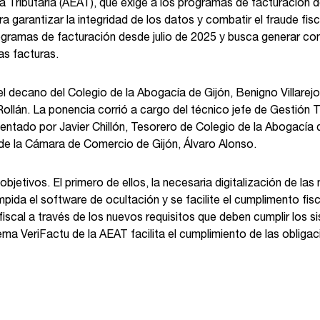
a Tributaria (AEAT), que exige a los programas de facturación d
a garantizar la integridad de los datos y combatir el fraude fisc
ogramas de facturación desde julio de 2025 y busca generar con
las facturas.
el decano del Colegio de la Abogacía de Gijón, Benigno Villarejo
 Rollán. La ponencia corrió a cargo del técnico jefe de Gestión T
sentado por Javier Chillón, Tesorero de Colegio de la Abogacía 
l de la Cámara de Comercio de Gijón, Álvaro Alonso.
objetivos. El primero de ellos, la necesaria digitalización de l
ida el software de ocultación y se facilite el cumplimento fis
fiscal a través de los nuevos requisitos que deben cumplir los s
stema VeriFactu de la AEAT facilita el cumplimiento de las obligac