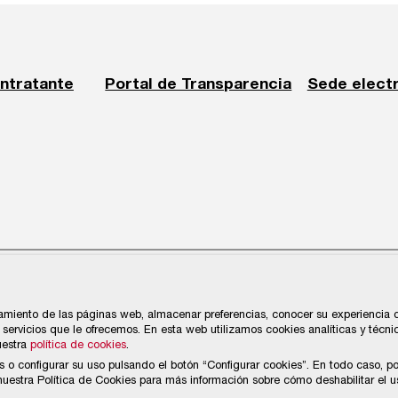
ontratante
Portal de Transparencia
Sede elect
cios y Navegación de Gijón
amiento de las páginas web, almacenar preferencias, conocer su experiencia de
servicios que le ofrecemos. En esta web utilizamos cookies analíticas y técni
uestra
política de cookies
.
s o configurar su uso pulsando el botón “Configurar cookies”. En todo caso, p
estra Política de Cookies para más información sobre cómo deshabilitar el u