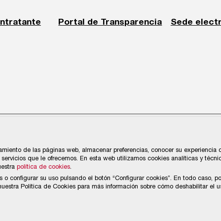
ontratante
Portal de Transparencia
Sede elect
cios y Navegación de Gijón
amiento de las páginas web, almacenar preferencias, conocer su experiencia de
servicios que le ofrecemos. En esta web utilizamos cookies analíticas y técni
uestra
política de cookies
.
s o configurar su uso pulsando el botón “Configurar cookies”. En todo caso, p
estra Política de Cookies para más información sobre cómo deshabilitar el u