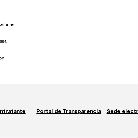
sturias.
664.
jón
ontratante
Portal de Transparencia
Sede elect