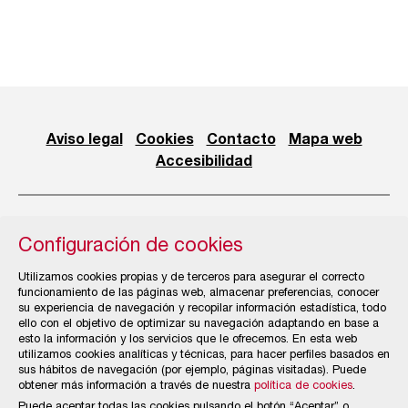
Aviso legal
Cookies
Contacto
Mapa web
Accesibilidad
Configuración de cookies
© Cámara Oficial de Comercio, Industria, Servicios y
Utilizamos cookies propias y de terceros para asegurar el correcto
Navegación de Gijón
funcionamiento de las páginas web, almacenar preferencias, conocer
su experiencia de navegación y recopilar información estadística, todo
ello con el objetivo de optimizar su navegación adaptando en base a
esto la información y los servicios que le ofrecemos. En esta web
utilizamos cookies analíticas y técnicas, para hacer perfiles basados en
sus hábitos de navegación (por ejemplo, páginas visitadas). Puede
obtener más información a través de nuestra
política de cookies
.
Puede aceptar todas las cookies pulsando el botón “Aceptar” o