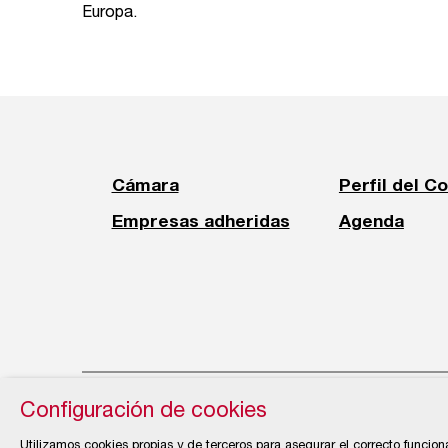
Europa.
Cámara
Perfil del C
Empresas adheridas
Agenda
Configuración de cookies
© Cámara Oficial de Comercio, Industria, Servi
Utilizamos cookies propias y de terceros para asegurar el correcto funcion