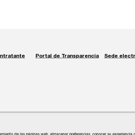
ontratante
Portal de Transparencia
Sede elect
cios y Navegación de Gijón
amiento de las páginas web, almacenar preferencias, conocer su experiencia de