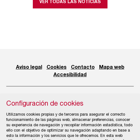
VER TODAS LAS NOTICIAS
Aviso legal
Cookies
Contacto
Mapa web
Accesibilidad
Configuración de cookies
© Cámara Oficial de Comercio, Industria, Servicios y
Utilizamos cookies propias y de terceros para asegurar el correcto
Navegación de Gijón
funcionamiento de las páginas web, almacenar preferencias, conocer
su experiencia de navegación y recopilar información estadística, todo
ello con el objetivo de optimizar su navegación adaptando en base a
esto la información y los servicios que le ofrecemos. En esta web