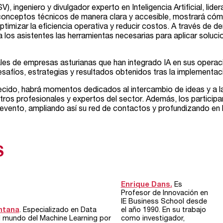
, ingeniero y divulgador experto en Inteligencia Artificial, lider
conceptos técnicos de manera clara y accesible, mostrará có
timizar la eficiencia operativa y reducir costos. A través de d
a los asistentes las herramientas necesarias para aplicar soluci
es de empresas asturianas que han integrado IA en sus operacio
safíos, estrategias y resultados obtenidos tras la implementa
recido, habrá momentos dedicados al intercambio de ideas y a 
ros profesionales y expertos del sector. Además, los participa
 evento, ampliando así su red de contactos y profundizando en 
S
Enrique Dans.
Es
Profesor de Innovación en
IE Business School desde
ntana
.
Especializado en Data
el año 1990. En su trabajo
l mundo del Machine Learning por
como investigador,